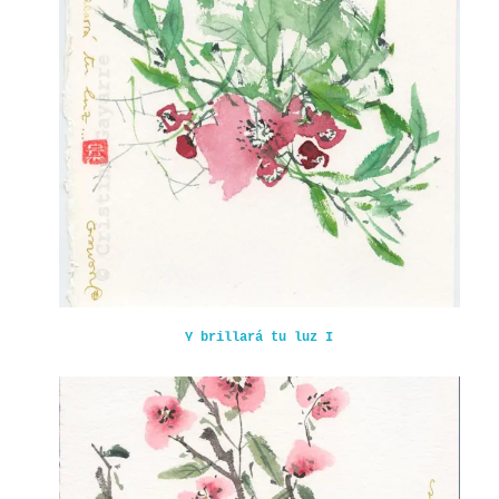
VR
Y brillará tu luz I