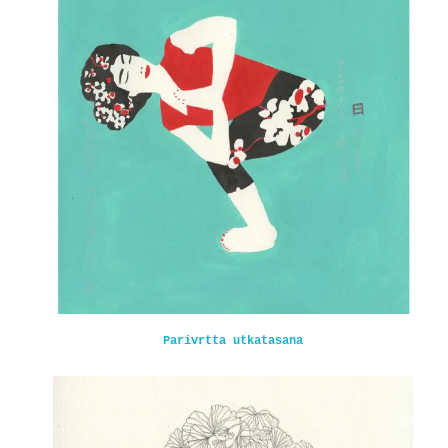
Parivrtta utkatasana