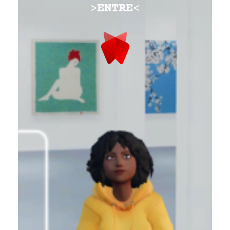
>
ENTRE
<
VR