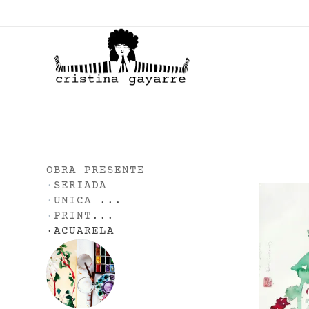
C
ristina Gayarre
Grabado | Ilustración | Obra Gráfica
OBRA PRESENTE
·
SERIADA
·
UNICA
...
·
PRINT
...
·
ACUARELA