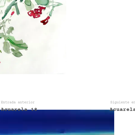
Entrada anterior
Siguiente e
Acuarela 18
Acuarel