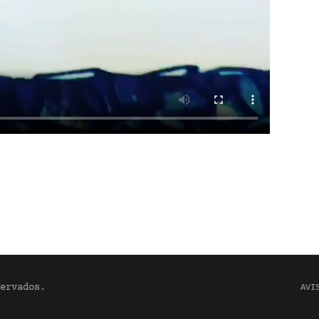
ervados.
AVI