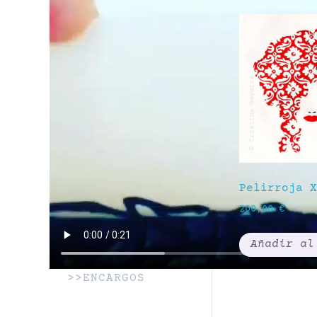
Pelirroja X
200,00
€
Añadir al
>>ENCARGOS