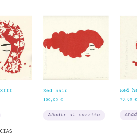
por
los
últimos
Red h
XIII
Red hair
70,00
€
100,00
€
Añad
Añadir al carrito
CIAS