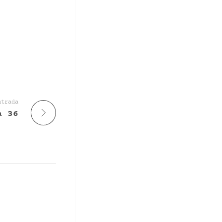
ntrada
a 36