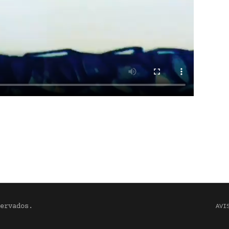
ervados.
AVI