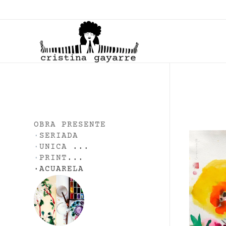
C
ristina Gayarre
Grabado | Ilustración | Obra Gráfica
OBRA PRESENTE
·
SERIADA
·
UNICA
...
·
PRINT
...
·
ACUARELA