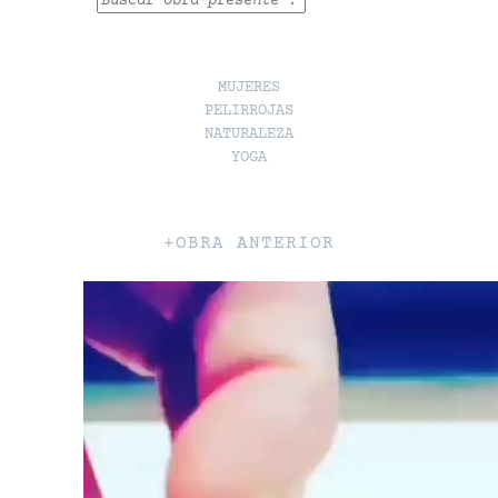
Buscar
MUJERES
PELIRROJAS
NATURALEZA
YOGA
+OBRA ANTERIOR