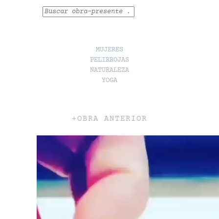
Buscar
MUJERES
PELIRROJAS
NATURALEZA
YOGA
+OBRA ANTERIOR