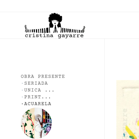
C
ristina Gayarre
Grabado | Ilustración | Obra Gráfica
OBRA PRESENTE
·
SERIADA
·
UNICA
...
·
PRINT
...
·
ACUARELA