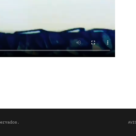
ervados.
AVI