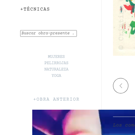
+TÉCNICAS
Buscar
MUJERES
PELIRROJAS
NATURALEZA
YOGA
+OBRA ANTERIOR
Los com