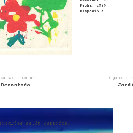
Fecha:
2020
Disponible
Entrada anterior
Siguiente e
Recostada
Jard
entarios están cerrados.