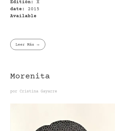
Editión:
X
date:
2015
Available
Leer Más
Morenita
por
Cristina Gayarre