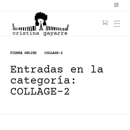
OBRA
C
ristina Gayarre
Grabado | Ilustración | Obra Gráfica
TIENDA ONLINE
COLLAGE-2
Entradas en la
YOGA
LIBRO
categoría:
YANTRAS/MANDALAS
MUJERES
COLLAGE-2
CONTACTO
PELIRROJAS
NATURALEZA
FLORES
≡ TIENDA ≡
BIO
ACUARELA