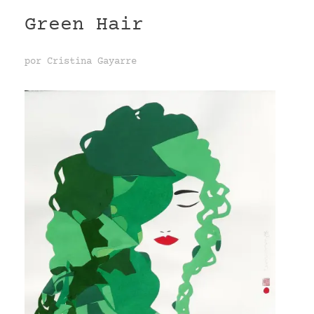
Green Hair
VR
por
Cristina Gayarre