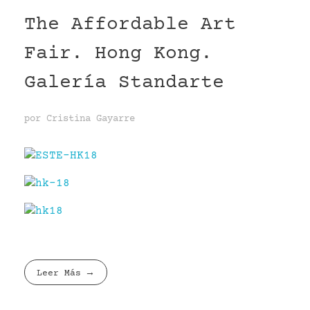
The Affordable Art
VR
Fair. Hong Kong.
Galería Standarte
por
Cristina Gayarre
Leer Más