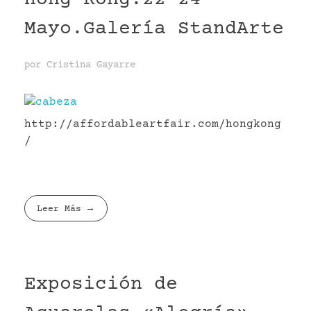
Hong Kong.22-24
Mayo.Galería StandArte
por
Cristina Gayarre
http://affordableartfair.com/hongkong
/
Leer Más
Exposición de