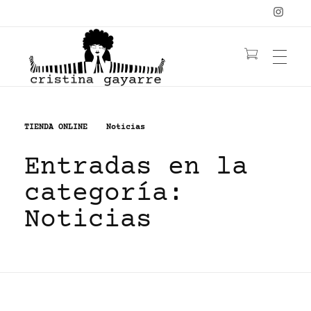
OBRA
C
ristina Gayarre
Grabado | Ilustración | Obra Gráfica
TIENDA ONLINE
Noticias
Entradas en la
YOGA
LIBRO
categoría:
YANTRAS/MANDALAS
MUJERES
Noticias
CONTACTO
PELIRROJAS
NATURALEZA
FLORES
≡ TIENDA ≡
BIO
ACUARELA