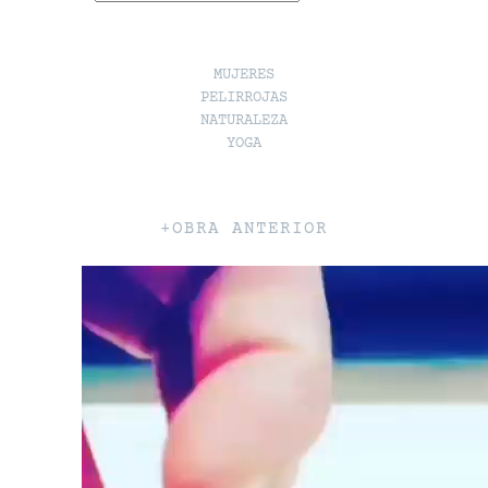
MUJERES
PELIRROJAS
NATURALEZA
YOGA
+OBRA ANTERIOR