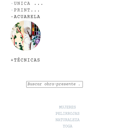
·
UNICA
...
·
PRINT
...
·
ACUARELA
+TÉCNICAS
Buscar
MUJERES
PELIRROJAS
NATURALEZA
YOGA