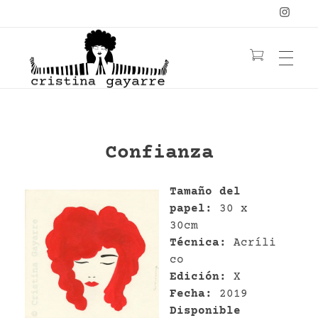
OBRA
C
ristina Gayarre
Grabado | Ilustración | Obra Gráfica
Confianza
YOGA
LIBRO
Tamaño del
YANTRAS/MANDALAS
MUJERES
papel:
30 x
CONTACTO
30cm
PELIRROJAS
NATURALEZA
Técnica:
Acríli
FLORES
≡ TIENDA ≡
co
Edición:
X
BIO
ACUARELA
Fecha:
2019
Disponible