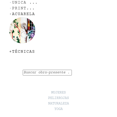
·
UNICA
...
·
PRINT
...
·
ACUARELA
+TÉCNICAS
Buscar
MUJERES
PELIRROJAS
NATURALEZA
YOGA