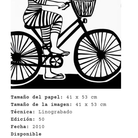
VR
Tamaño del papel:
41 x 53 cm
Tamaño de la imagen:
41 x 53 cm
Técnica:
Linograbado
Edición:
50
Fecha:
2010
Disponible