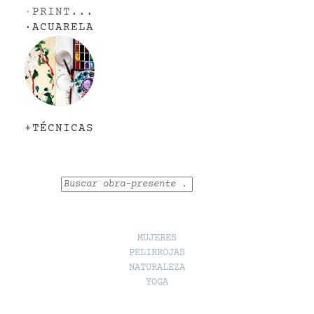
·
PRINT
...
·
ACUARELA
+TÉCNICAS
Buscar
MUJERES
PELIRROJAS
NATURALEZA
YOGA