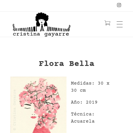
OBRA
C
ristina Gayarre
Grabado | Ilustración | Obra Gráfica
Flora Bella
YOGA
LIBRO
YANTRAS/MANDALAS
MUJERES
Medidas: 30 x
30 cm
CONTACTO
PELIRROJAS
NATURALEZA
Año: 2019
FLORES
≡ TIENDA ≡
Técnica:
BIO
ACUARELA
Acuarela