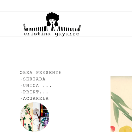
C
ristina Gayarre
Grabado | Ilustración | Obra Gráfica
OBRA PRESENTE
·
SERIADA
·
UNICA
...
·
PRINT
...
·
ACUARELA