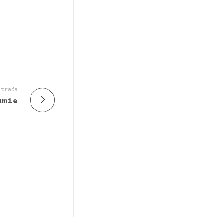
ntrada
umie