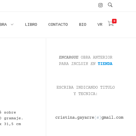
0
BRA
LIBRO
CONTACTO
BIO
VR
ENCARGUE
OBRA ANTERIOR
PARA
INCLUIR
EN
TIENDA
ESCRIBA INDICANDO TITULO
Y TECNICA:
é sobre
cristina
.
gayarre
(æ)
gmail.com
0 gramaje.
x 31,5 cm