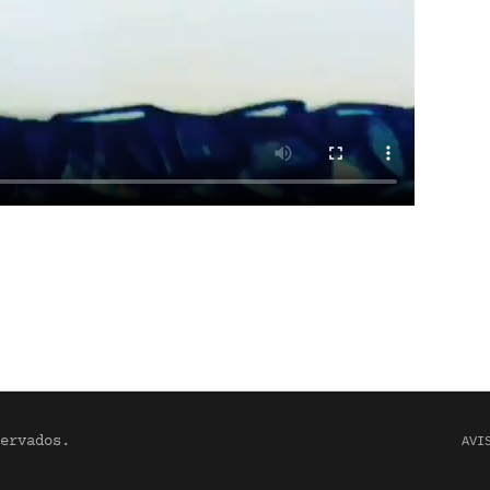
ervados.
AVI