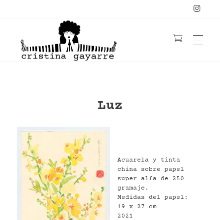
OBRA
C
ristina Gayarre
Grabado | Ilustración | Obra Gráfica
Luz
YOGA
LIBRO
YANTRAS/MANDALAS
MUJERES
CONTACTO
PELIRROJAS
NATURALEZA
Acuarela y tinta
china sobre papel
FLORES
≡ TIENDA ≡
super alfa de 250
gramaje.
BIO
Medidas del papel:
ACUARELA
19 x 27 cm
2021