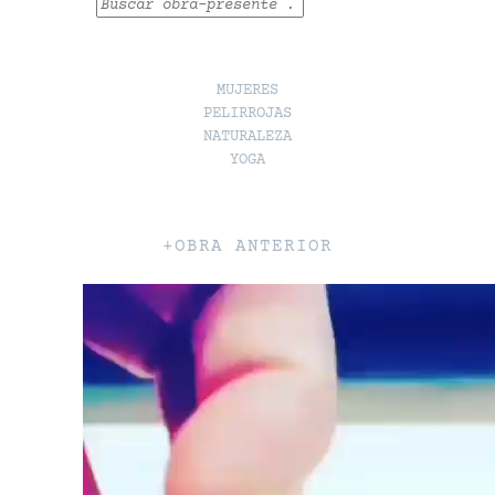
Buscar
MUJERES
PELIRROJAS
NATURALEZA
YOGA
+OBRA ANTERIOR