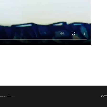
ervados.
AVI