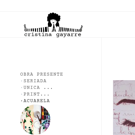
C
ristina Gayarre
Grabado | Ilustración | Obra Gráfica
OBRA PRESENTE
·
SERIADA
·
UNICA
...
·
PRINT
...
·
ACUARELA