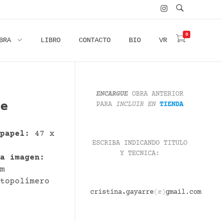
0
BRA
LIBRO
CONTACTO
BIO
VR
ENCARGUE
OBRA ANTERIOR
e
PARA
INCLUIR
EN
TIENDA
 papel:
47 x
ESCRIBA INDICANDO TITULO
Y TECNICA:
la imagen:
cm
topolímero
cristina
.
gayarre
(æ)
gmail.com
0
1