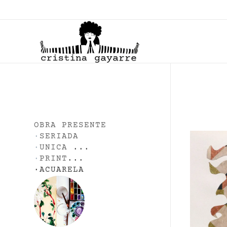
C
ristina Gayarre
Grabado | Ilustración | Obra Gráfica
OBRA PRESENTE
·
SERIADA
·
UNICA
...
·
PRINT
...
·
ACUARELA