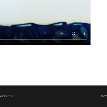
ervados.
AVI