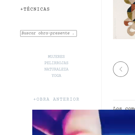
+TÉCNICAS
Buscar
MUJERES
PELIRROJAS
NATURALEZA
YOGA
+OBRA ANTERIOR
Los com