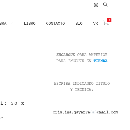
0
BRA
LIBRO
CONTACTO
BIO
VR
ENCARGUE
OBRA ANTERIOR
PARA
INCLUIR
EN
TIENDA
ESCRIBA INDICANDO TITULO
Y TECNICA:
el:
30 x
cristina
.
gayarre
(æ)
gmail.com
e