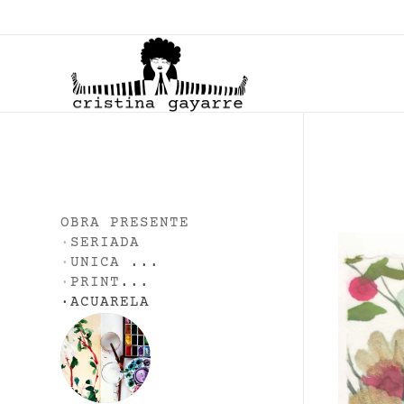
C
ristina Gayarre
Grabado | Ilustración | Obra Gráfica
OBRA PRESENTE
·
SERIADA
·
UNICA
...
·
PRINT
...
·
ACUARELA