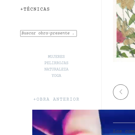
+TÉCNICAS
Buscar
MUJERES
PELIRROJAS
NATURALEZA
YOGA
+OBRA ANTERIOR
Los com