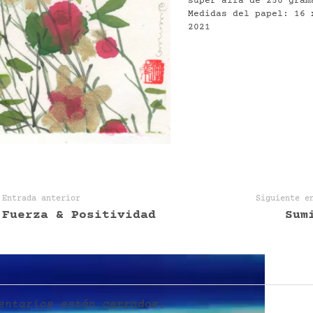
super alfa de 250 gram
Medidas del papel: 16 
2021
Entrada anterior
Siguiente e
Fuerza & Positividad
Sum
entarios están cerrados.