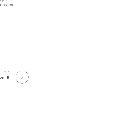
aje.
x 19 cm
ntrada
ie 8