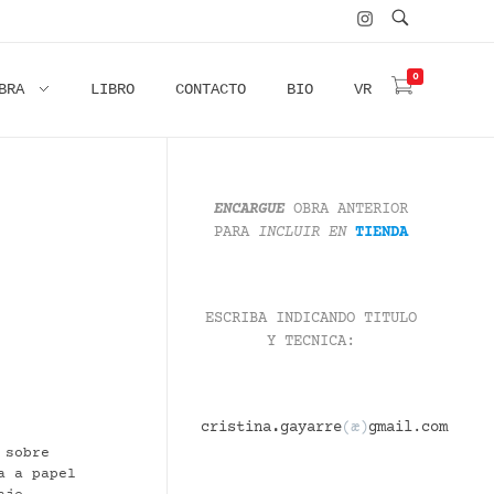
0
BRA
LIBRO
CONTACTO
BIO
VR
ENCARGUE
OBRA ANTERIOR
PARA
INCLUIR
EN
TIENDA
ESCRIBA INDICANDO TITULO
Y TECNICA:
cristina
.
gayarre
(æ)
gmail.com
 sobre
a a papel