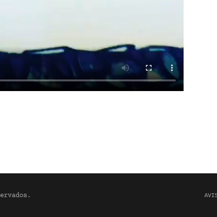
ervados.
AVI