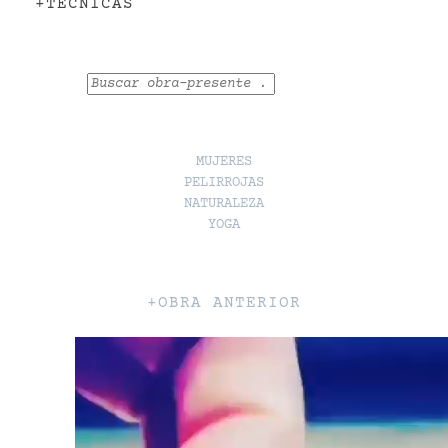
+TÉCNICAS
Buscar
MUJERES
PELIRROJAS
NATURALEZA
YOGA
+OBRA ANTERIOR