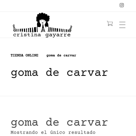
OBRA
C
ristina Gayarre
Grabado | Ilustración | Obra Gráfica
TIENDA ONLINE
goma de carvar
goma de carvar
YOGA
LIBRO
YANTRAS/MANDALAS
MUJERES
CONTACTO
PELIRROJAS
NATURALEZA
FLORES
≡ TIENDA ≡
goma de carvar
BIO
ACUARELA
Mostrando el único resultado