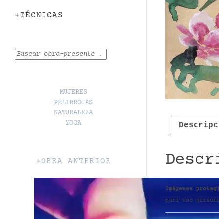
+TÉCNICAS
Buscar
MUJERES
PELIRROJAS
NATURALEZA
YOGA
Descripc
Descr
+OBRA ANTERIOR
Imágenes proteg
para uso person