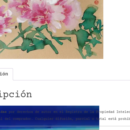
ión
ipción
idas
por derechos de autor en el Registro de la Propiedad Intelec
al del comprador. Cualquier difusión, parcial o total está prohi