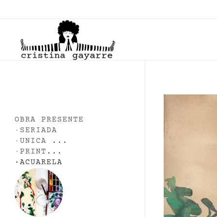
C
ristina Gayarre
Grabado | Ilustración | Obra Gráfica
OBRA PRESENTE
·
SERIADA
·
UNICA
...
·
PRINT
...
·
ACUARELA