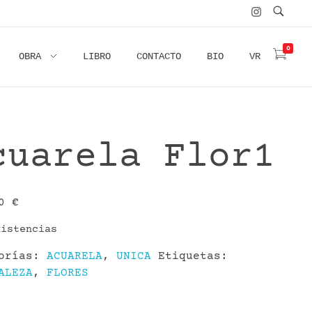
0
OBRA
LIBRO
CONTACTO
BIO
VR
cuarela Flor1
00
€
xistencias
gorías:
ACUARELA
,
UNICA
Etiquetas:
ALEZA
,
FLORES