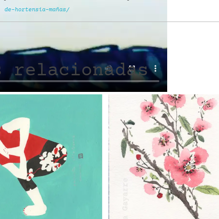
de-hortensia-mañas/
s relacionadas
↑New