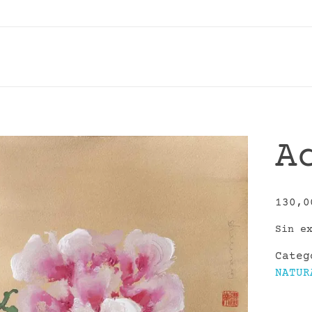
A
130,
Sin e
Cate
NATUR