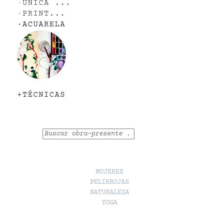
·
UNICA
...
·
PRINT
...
·
ACUARELA
+TÉCNICAS
Buscar
MUJERES
PELIRROJAS
NATURALEZA
YOGA