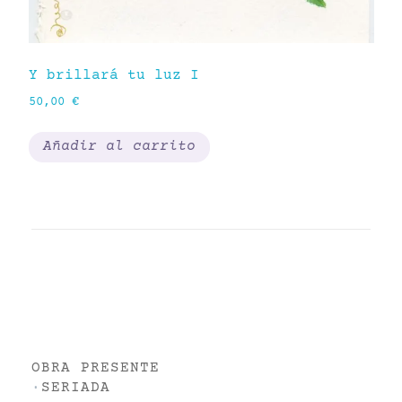
Y brillará tu luz I
Ma
50,00
€
1.
Añadir al carrito
OBRA PRESENTE
·
SERIADA