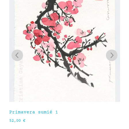
Primavera sumié 1
Me
52,00
€
62