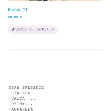
So
Bambú II
16
80,00
€
Añadir al carrito
OBRA PRESENTE
·
SERIADA
·
UNICA
...
·
PRINT
...
·
ACUARELA