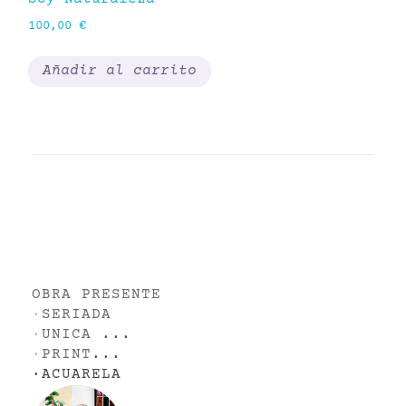
50,00
€
1
Añadir al carrito
OBRA PRESENTE
·
SERIADA
·
UNICA
...
·
PRINT
...
·
ACUARELA