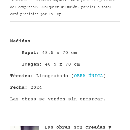
totalidad a Cristina Gayarre. Obra para uso personal
del comprador. Cualquier difusión, parcial o total
está prohibida por la ley.
Medidas
P
apel
:
48,5 x 70 cm
Imagen:
48,5 x 70 cm
Técnica:
Linograbado (
OBRA ÚNICA
)
Fecha:
2024
Las obras se venden sin enmarcar.
Las
obras
son
creadas y