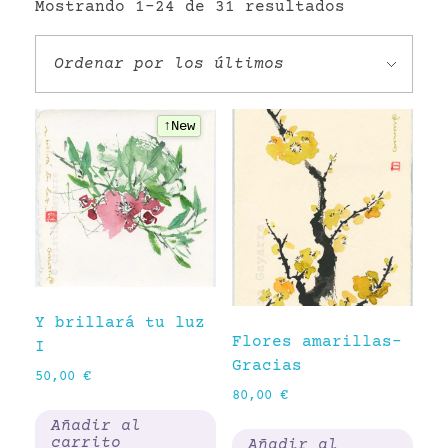
Ordenado
Mostrando 1–24 de 31 resultados
por
VR
los
últimos
↑New
Y brillará tu luz
Flores amarillas-
I
Gracias
50,00
€
80,00
€
Añadir al
carrito
Añadir al