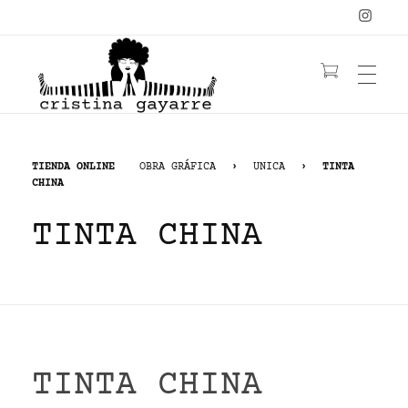
OBRA
C
ristina Gayarre
Grabado | Ilustración | Obra Gráfica
TIENDA ONLINE
OBRA GRÁFICA
›
UNICA
›
TINTA
CHINA
YOGA
LIBRO
TINTA CHINA
YANTRAS/MANDALAS
MUJERES
CONTACTO
PELIRROJAS
NATURALEZA
FLORES
≡ TIENDA ≡
BIO
ACUARELA
TINTA CHINA