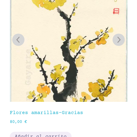
Cr
80
Flores amarillas-Gracias
80,00
€
Añadir al carrito