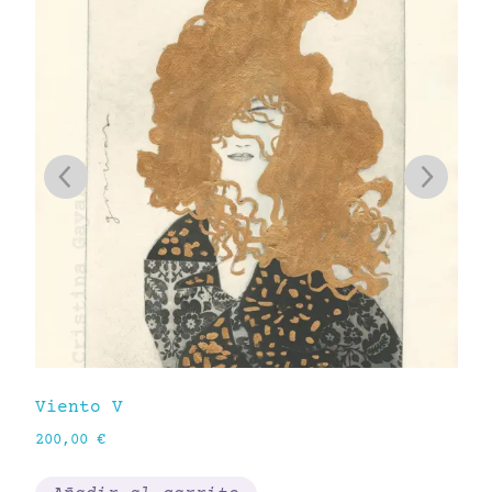
Viento V
Fl
200,00
€
15