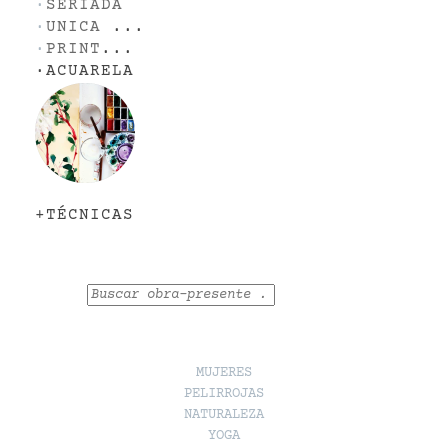
·
SERIADA
·
UNICA
...
·
PRINT
...
·
ACUARELA
+TÉCNICAS
Buscar
MUJERES
PELIRROJAS
NATURALEZA
YOGA