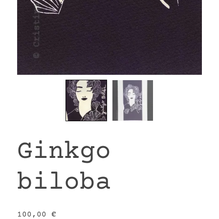
Ginkgo
biloba
100,00
€