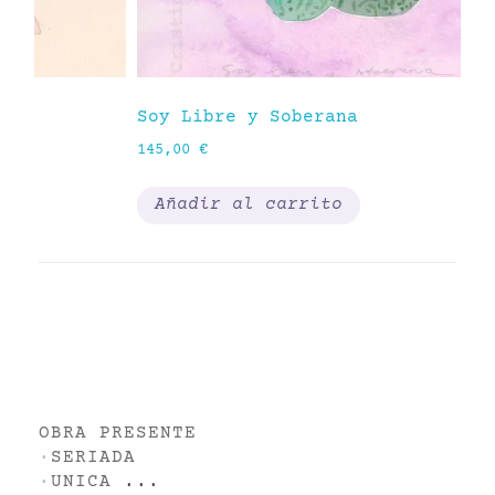
Soy Libre y Soberana
Me
145,00
€
62
Añadir al carrito
OBRA PRESENTE
·
SERIADA
·
UNICA
...