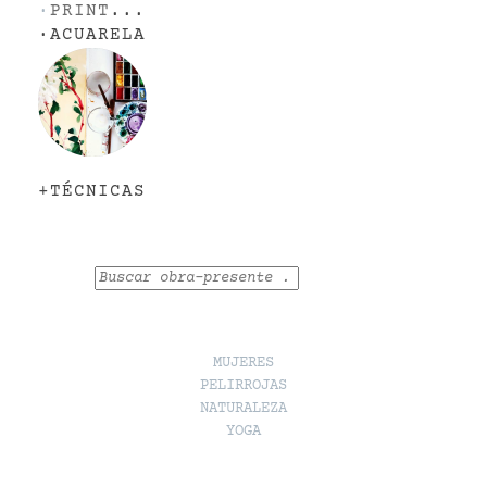
·
PRINT
...
·
ACUARELA
+TÉCNICAS
Buscar
MUJERES
PELIRROJAS
NATURALEZA
YOGA