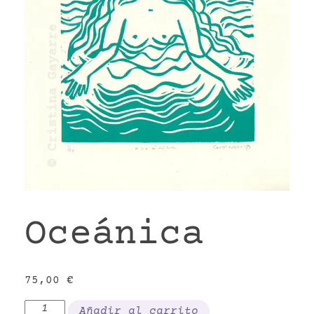
VR
Oceánica
75,00
€
Oceánica
Añadir al carrito