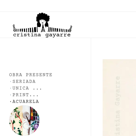
C
ristina Gayarre
Grabado | Ilustración | Obra Gráfica
OBRA PRESENTE
·
SERIADA
·
UNICA
...
·
PRINT
...
·
ACUARELA