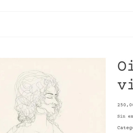
O
v
250,
Sin e
Cate