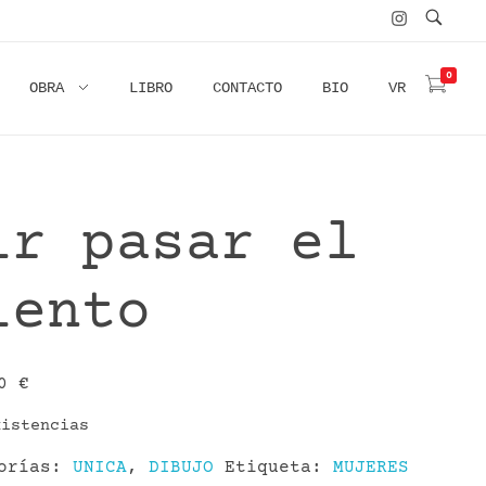
0
OBRA
LIBRO
CONTACTO
BIO
VR
ir pasar el
iento
00
€
xistencias
gorías:
UNICA
,
DIBUJO
Etiqueta:
MUJERES