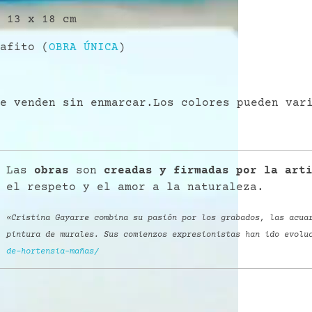
:
13 x 18 cm
afito (
OBRA ÚNICA
)
e venden sin enmarcar.Los colores pueden var
Las
obras
son
creadas y firmadas por la art
el respeto y el amor a la naturaleza.
«Cristina Gayarre combina su pasión por los grabados, las acua
pintura de murales. Sus comienzos expresionistas han ido evolu
de-hortensia-mañas/