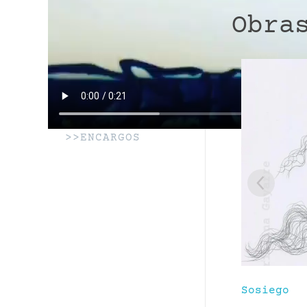
Obra
>>ENCARGOS
Sosiego
Ginkgo bi