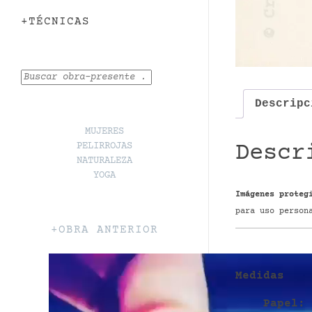
+TÉCNICAS
Buscar
Descripc
MUJERES
PELIRROJAS
Descr
NATURALEZA
YOGA
Imágenes proteg
para uso person
+OBRA ANTERIOR
Medidas
P
apel
: