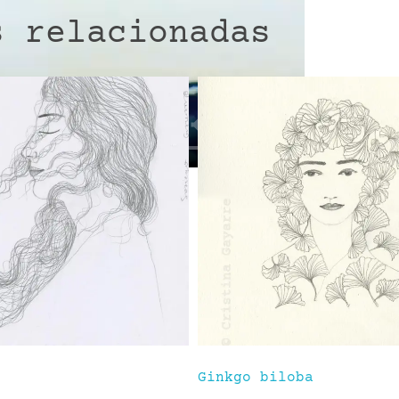
s relacionadas
loba
Parivrtta utkatasana