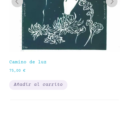
Camino de luz
En
75,00
€
15
Añadir al carrito