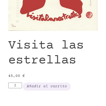
VR
Visita las
estrellas
45,00
€
Visita
Añadir al carrito
las
estrellas
cantidad