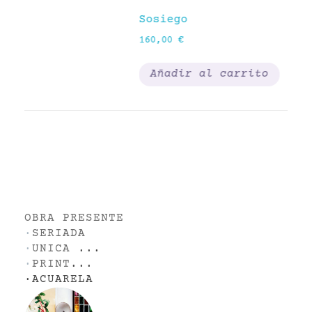
Sosiego
Gi
160,00
€
20
Añadir al carrito
OBRA PRESENTE
·
SERIADA
·
UNICA
...
·
PRINT
...
·
ACUARELA