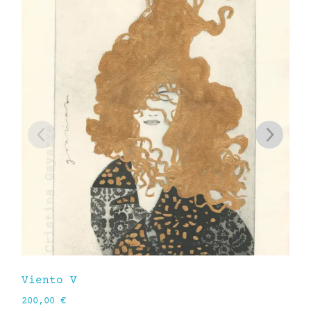
Viento V
Fl
200,00
€
15